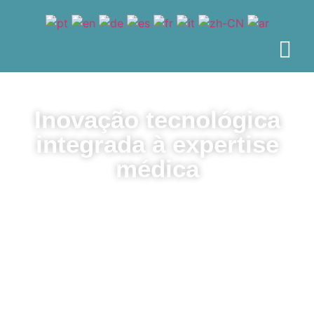
Inovação tecnológica
integrada à expertise
médica
O único aplicativo multiplataforma do mercado, você
decide onde quer usar.
Saiba mais