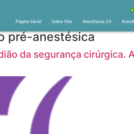
Página Inicial
Sobre Nós
Anesthesia SX
Anest
o pré-anestésica
dião da segurança cirúrgica.