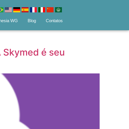
hesia WG
Blog
Contatos
 A Skymed é seu